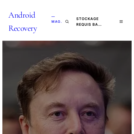
Android
—
STOCKAGE
MAG.
REQUIS BA…
Recovery