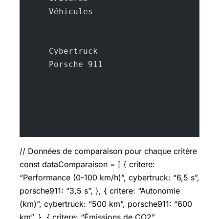
      Véhicules
      Cybertruck
      Porsche 911
// Données de comparaison pour chaque critère
const dataComparaison = [ { critere:
“Performance (0-100 km/h)”, cybertruck: “6,5 s”,
porsche911: “3,5 s”, }, { critere: “Autonomie
(km)”, cybertruck: “500 km”, porsche911: “600
km”, }, { critere: “Émissions de CO2”,