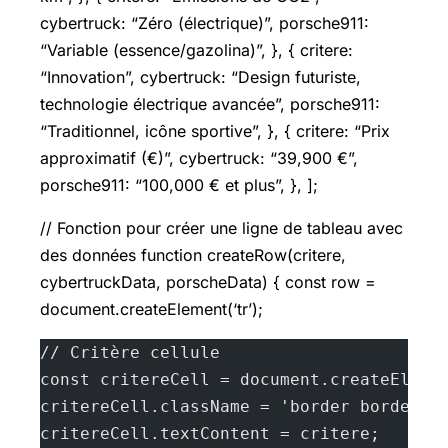
cybertruck: “Zéro (électrique)”, porsche911:
“Variable (essence/gazolina)”, }, { critere:
“Innovation”, cybertruck: “Design futuriste,
technologie électrique avancée”, porsche911:
“Traditionnel, icône sportive”, }, { critere: “Prix
approximatif (€)”, cybertruck: “39,900 €”,
porsche911: “100,000 € et plus”, }, ];
// Fonction pour créer une ligne de tableau avec
des données function createRow(critere,
cybertruckData, porscheData) { const row =
document.createElement(‘tr’);
// Critère cellule
const critereCell = document.createEleme
critereCell.className = 'border border-g
critereCell.textContent = critere;