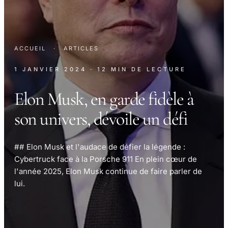
ACCUEIL
·
ARTICLES
1 JANVIER 2024
· 12 MIN DE LECTURE
Elon Musk, en garde fidèle à
son univers, dévoile un défi
## Elon Musk et l'audace de défier la légende :
Cybertruck face à la Porsche 911 En plein cœur de
l'année 2025, Elon Musk continue de faire parler de
lui.