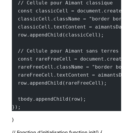
  // Cellule pour Aimant classique
  const classicCell = document.createEle
  classicCell.className = "border border
  classicCell.textContent = aimantsData;
  row.appendChild(classicCell);
  // Cellule pour Aimant sans terres rar
  const rareFreeCell = document.createEl
  rareFreeCell.className = "border borde
  rareFreeCell.textContent = aimantsData
  row.appendChild(rareFreeCell);
  tbody.appendChild(row);
});
}
// Fonction d’initialisation function init() {