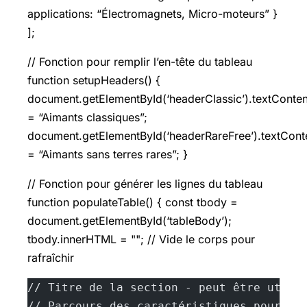
applications: “Électromagnets, Micro-moteurs” }
];
// Fonction pour remplir l’en-tête du tableau
function setupHeaders() {
document.getElementById(‘headerClassic’).textConten
= “Aimants classiques”;
document.getElementById(‘headerRareFree’).textCont
= “Aimants sans terres rares”; }
// Fonction pour générer les lignes du tableau
function populateTable() { const tbody =
document.getElementById(‘tableBody’);
tbody.innerHTML = ""; // Vide le corps pour
rafraîchir
// Titre de la section - peut être utili
// Parcours des caractéristiques pour al