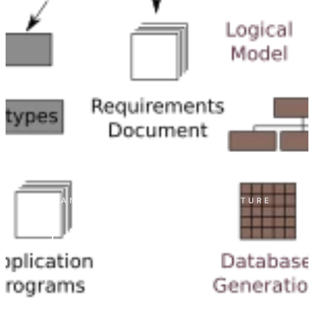
ACCUEIL
·
ARTICLES
1 JANVIER 2024
· 1 MIN DE LECTURE
dataModels);