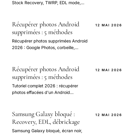
Stock Recovery, TWRP, EDL mode,
fastboot, ADB sideload. Sauvegarde,
flash custom ROM, déblocage
bootloader.
Récupérer photos Android
12 MAI 2026
supprimées : 5 méthodes
Récupérer photos supprimées Android
2026 : Google Photos, corbeille,
DiskDigger, Dr.Fone, sauvegarde.
Méthodes gratuites et payantes.
Récupérer photos Android
12 MAI 2026
supprimées : 5 méthodes
Tutoriel complet 2026 : récupérer
photos effacées d'un Android
(Samsung, Xiaomi, Pixel). Méthodes
gratuites (Google Photos corbeille,
Files), payantes.
Samsung Galaxy bloqué :
12 MAI 2026
Recovery, EDL, débrickage
Samsung Galaxy bloqué, écran noir,