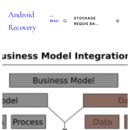
Android
—
STOCKAGE
MAG.
REQUIS BA…
Recovery