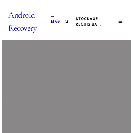
Android
—
STOCKAGE
MAG.
REQUIS BA…
Recovery