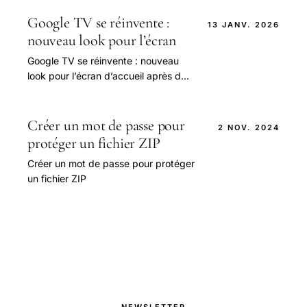
cyclisme, car ils permettent de
partager des données.
Google TV se réinvente :
13 JANV. 2026
nouveau look pour l’écran
Google TV se réinvente : nouveau
look pour l’écran d’accueil après des
années de pause
Créer un mot de passe pour
2 NOV. 2024
protéger un fichier ZIP
Créer un mot de passe pour protéger
un fichier ZIP
NEWSLETTER