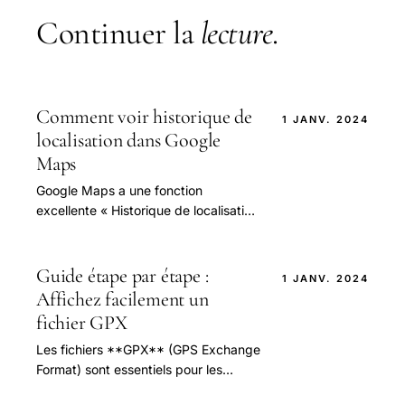
Continuer la
lecture
.
Comment voir historique de
1 JANV. 2024
localisation dans Google
Maps
Google Maps a une fonction
excellente « Historique de localisation
» qui vous permet de parcourir les
endroits que vous avez visités avec
les itinéraires.
Guide étape par étape :
1 JANV. 2024
Affichez facilement un
fichier GPX
Les fichiers **GPX** (GPS Exchange
Format) sont essentiels pour les
passionnés de randonnée et de