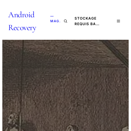
Android
—
STOCKAGE
MAG.
REQUIS BA…
Recovery