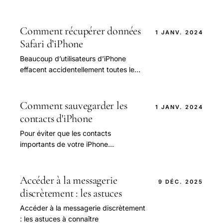
des données perdues à partir d'iPad.
Comment récupérer données
1 JANV. 2024
Safari d’iPhone
Beaucoup d’utilisateurs d’iPhone
effacent accidentellement toutes les
infromations de Safari, y compris des
historiques et des signets.
Comment sauvegarder les
1 JANV. 2024
contacts d'iPhone
Pour éviter que les contacts
importants de votre iPhone
X/8/7/SE/6s/6/5 soient perdus en
raison de manipulations accidentelles,
nous vous recommandons.
Accéder à la messagerie
9 DÉC. 2025
discrètement : les astuces
Accéder à la messagerie discrètement
: les astuces à connaître