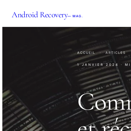
Android Recovery
— MAG.
ACCUEIL
·
ARTICLES
1 JANVIER 2024
· M
Comm
et ré