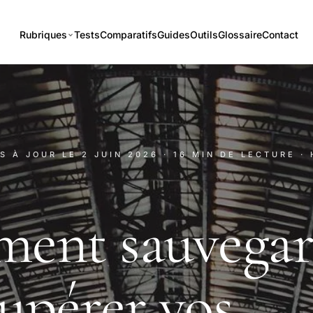
Rubriques
Tests
Comparatifs
Guides
Outils
Glossaire
Contact
IS À JOUR LE
2 JUIN 2026
· 16 MIN DE LECTURE
·
ent sauvegar
cupérer vos