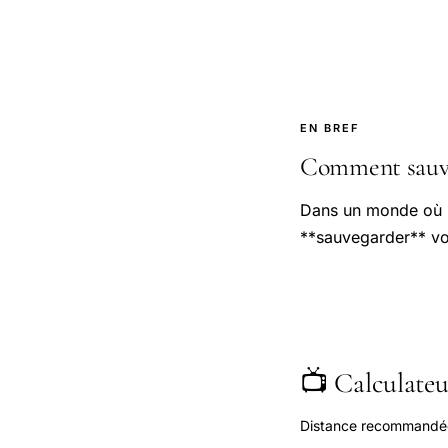
EN BREF
Comment sauveg
Dans un monde où l
**sauvegarder** vo
📺 Calculateur
Distance recommandée s