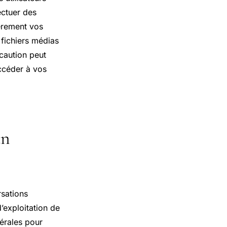
ectuer des
èrement vos
fichiers médias
écaution peut
ccéder à vos
un
rsations
’exploitation de
nérales pour