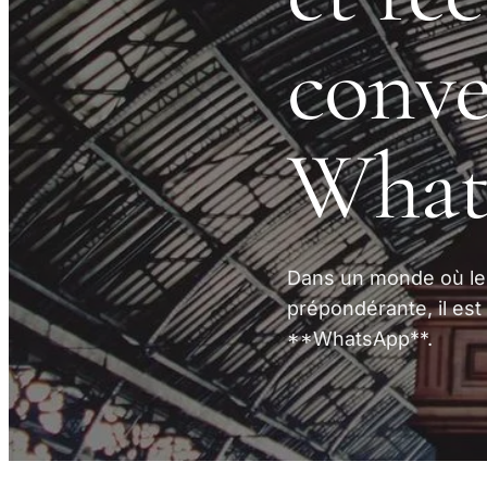
conve
What
Dans un monde où le
prépondérante, il es
**WhatsApp**.