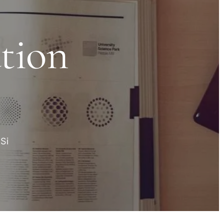
ation
Si