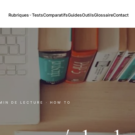
Rubriques
Tests
Comparatifs
Guides
Outils
Glossaire
Contact
 MIN DE LECTURE
· HOW TO