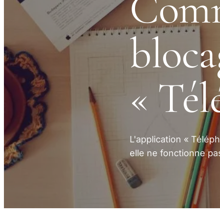
Comme
bloca
« Tél
L'application « Télép
elle ne fonctionne pas