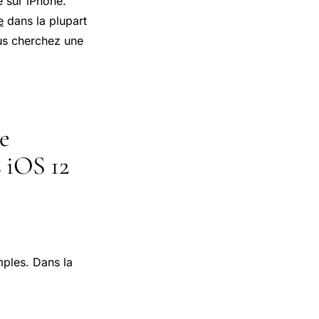
e sur iPhone.
e
dans la plupart
us cherchez une
e
s iOS 12
mples. Dans la