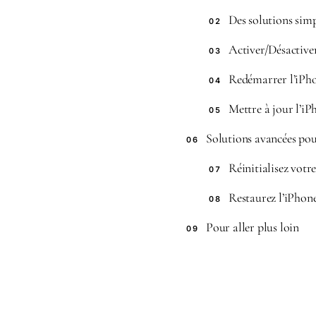
Des solutions simp
02
Activer/Désactive
03
Redémarrer l’iPh
04
Mettre à jour l’iP
05
Solutions avancées pou
06
Réinitialisez votr
07
Restaurez l’iPho
08
Pour aller plus loin
09