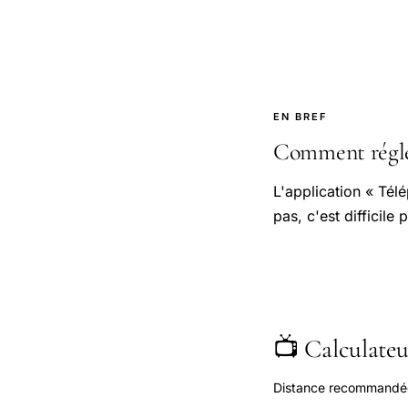
EN BREF
Comment régler
L'application « Tél
pas, c'est difficile
📺 Calculateur
Distance recommandée s