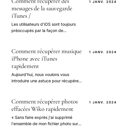
Comment récupérer des
1 JANV. 2024
messages de la sauvegarde
iTunes /
Les utilisateurs d'iOS sont toujours
préoccupés par la façon de
récupérer des messages à partir de
la sauvegarde iTunes / iCloud.
Comment récupérer musique
1 JANV. 2024
iPhone avec iTunes
rapidement
Aujourd'hui, nous voulons vous
introduire une astuce pour récupérer
la musique à partir d'iTunes 12. Je
sais que le monde de la musique vous
envoûte.
Comment récupérer photos
1 JANV. 2024
effacées Wiko rapidement
« Sans faire exprès j'ai supprimé
l'ensemble de mon fichier photo sur le