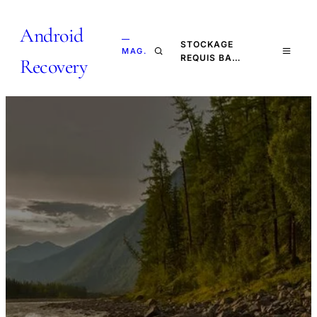
Android
—
STOCKAGE
MAG.
REQUIS BA…
Recovery