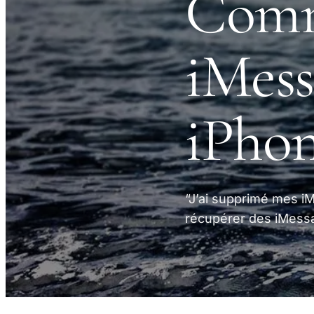
Comm
iMess
iPho
“J’ai supprimé mes i
récupérer des iMessa