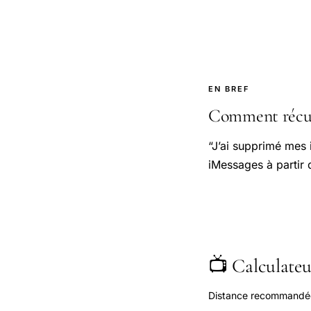
EN BREF
Comment récup
“J’ai supprimé mes
iMessages à partir 
📺 Calculateur
Distance recommandée s