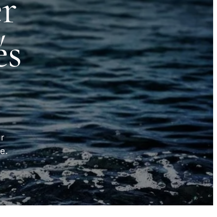
r
és
ur
e.