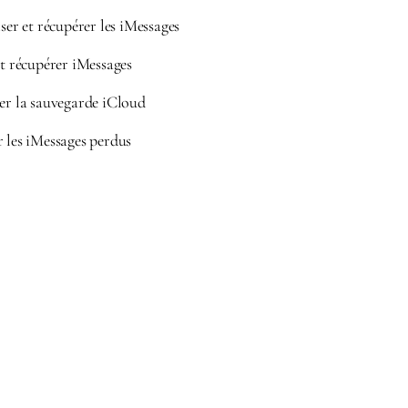
iser et récupérer les iMessages
et récupérer iMessages
ger la sauvegarde iCloud
 les iMessages perdus