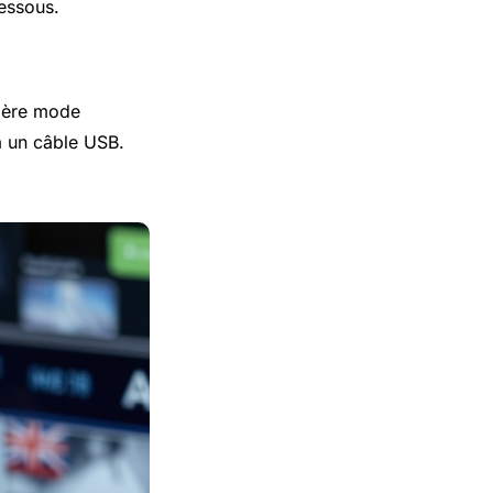
essous.
mière mode
ia un câble USB.