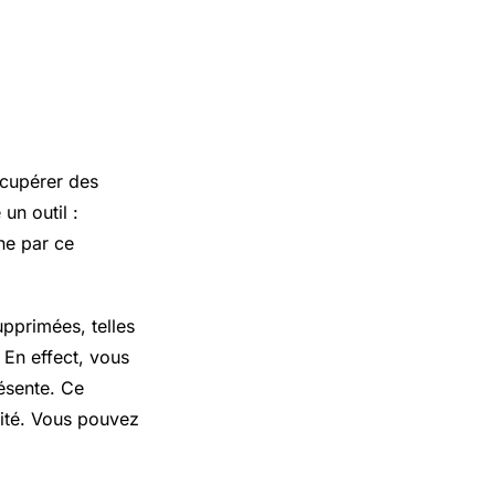
écupérer des
un outil :
one par ce
pprimées, telles
 En effect, vous
ésente. Ce
ité. Vous pouvez