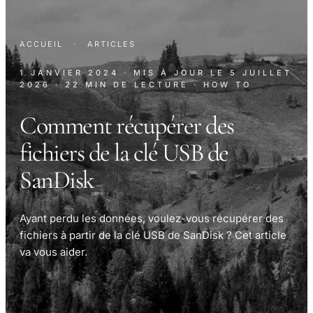
ACCUEIL
·
ARTICLES
1 JANVIER 2024
· MIS À JOUR LE
5 JUILLET
2026
· 22 MIN DE LECTURE
· HOW TO
Comment récupérer des
fichiers de la clé USB de
SanDisk
Ayant perdu les données, voulez-vous récupérer des
fichiers à partir de la clé USB de SanDisk ? Cet article
va vous aider.