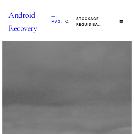
Android
—
STOCKAGE
MAG.
REQUIS BA…
Recovery