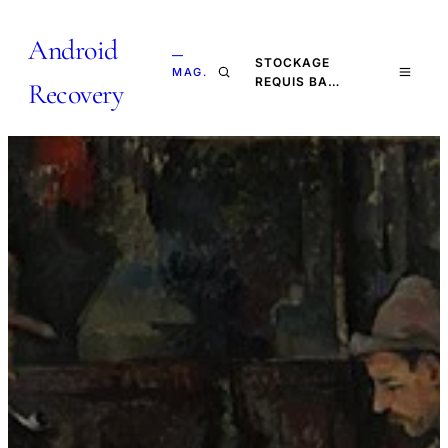
Android
—
STOCKAGE
MAG.
REQUIS BA…
Recovery