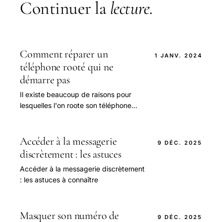
Continuer la
lecture
.
Comment réparer un
1 JANV. 2024
téléphone rooté qui ne
démarre pas
Il existe beaucoup de raisons pour
lesquelles l'on roote son téléphone
portable Android. Vous pouvez
déverrouiller les fonctions cachées et
installer.
Accéder à la messagerie
9 DÉC. 2025
discrètement : les astuces
Accéder à la messagerie discrètement
: les astuces à connaître
Masquer son numéro de
9 DÉC. 2025