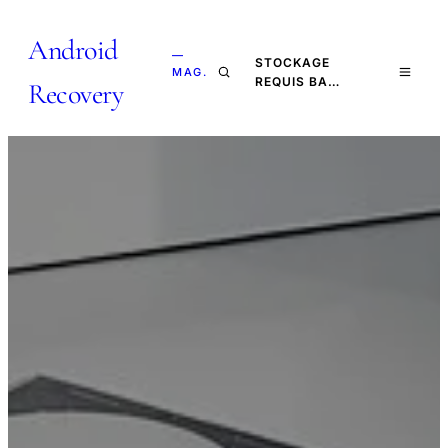
Android
—
STOCKAGE
MAG.
REQUIS BA…
Recovery