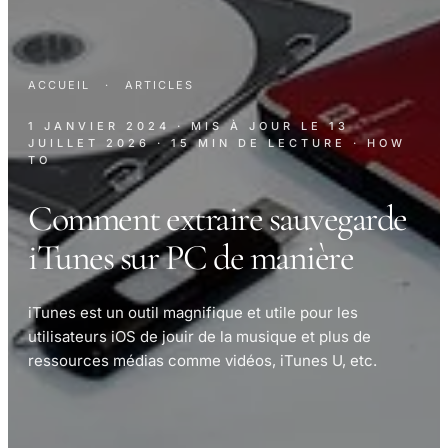
ACCUEIL
·
ARTICLES
1 JANVIER 2024
· MIS À JOUR LE
13
JUILLET 2026
· 15 MIN DE LECTURE
· HOW
TO
Comment extraire sauvegarde
iTunes sur PC de manière
iTunes est un outil magnifique et utile pour les
utilisateurs iOS de jouir de la musique et plus de
ressources médias comme vidéos, iTunes U, etc.