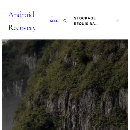
Android
—
STOCKAGE
MAG.
REQUIS BA…
Recovery