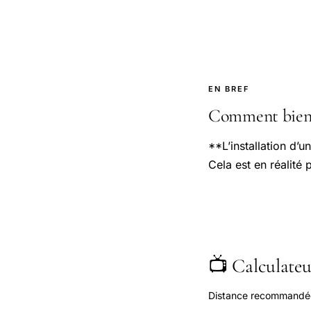
EN BREF
Comment bien 
**L’installation d’
Cela est en réalité 
📺 Calculateur
Distance recommandée s