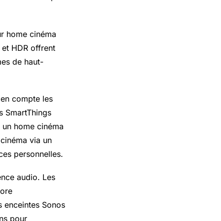
eur home cinéma
 et HDR offrent
mes de haut-
 en compte les
s SmartThings
er un home cinéma
 cinéma via un
ces personnelles.
ence audio. Les
nore
es enceintes Sonos
ons pour