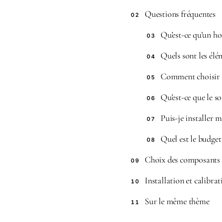
Questions fréquentes
02
Qu’est-ce qu’un h
03
Quels sont les élé
04
Comment choisir l
05
Qu’est-ce que le s
06
Puis-je installer 
07
Quel est le budge
08
Choix des composants
09
Installation et calibra
10
Sur le même thème
11