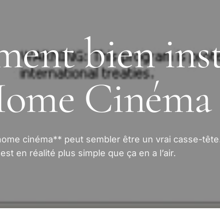
nt bien inst
Home Cinéma
 home cinéma** peut sembler être un vrai casse-tête
st en réalité plus simple que ça en a l’air.