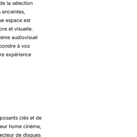
de la sélection
s enceintes,
que espace est
re et visuelle.
tème audiovisuel
épondre à vos
tre expérience
osants clés et de
teur home cinéma,
lecteur de disques