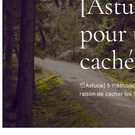
[Astu
pour 
caché
![[Astuce] 5 méthode
raison de cacher les 