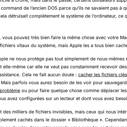
fficile à croire, mais dans le passé, certains utilisateurs sup
er command de l’ancien DOS parce qu’ils ne savaient pas à q
ela détruisait complètement le système de l’ordinateur, ce q
 vous pouvez très bien faire la même chose avec votre Ma
fichiers vitaux du système, mais Apple les a tous bien cach
Apple ne nous protège pas tout simplement de nous-mêmes m
 elle-même car elle ne veut pas constamment recevoir des 
ssistance. Cela ne fait aucun doute :
cacher les fichiers cl
Mais parfois vous aurez besoin de les voir pour sauvegard
 problème
ou pour faire quelque chose comme déplacer les
ous avez configurées sur un lecteur et dont vous avez besoi
 des milliers de fichiers invisibles, mais ceux qui nous inté
lement cachés dans le dossier « Bibliothèque ». Cependan