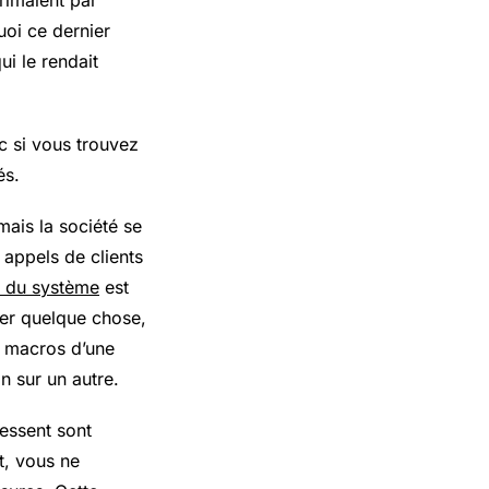
primaient par
uoi ce dernier
ui le rendait
c si vous trouvez
és.
ais la société se
appels de clients
és du système
est
er quelque chose,
 macros d’une
n sur un autre.
ressent sont
t, vous ne