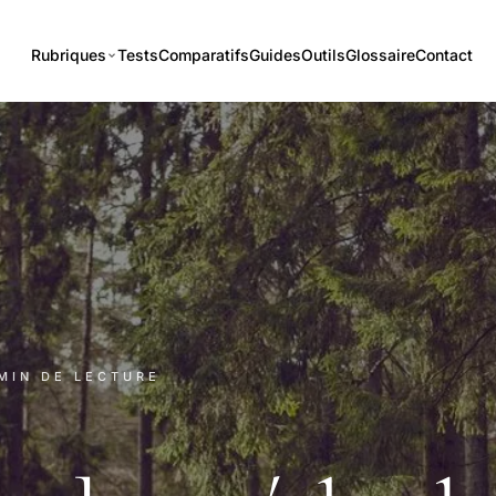
Rubriques
Tests
Comparatifs
Guides
Outils
Glossaire
Contact
 MIN DE LECTURE