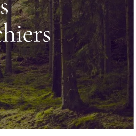
s
chiers