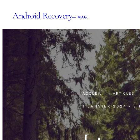
Android Recovery
— MAG.
ACCUEIL
·
ARTICLES
1 JANVIER 2024
· 8