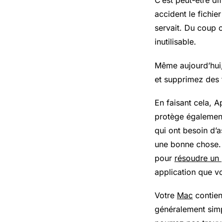
C’est peut-être di
accident le fichi
servait. Du coup c
inutilisable.
Même aujourd’hui,
et supprimez des 
En faisant cela, 
protège également
qui ont besoin d’a
une bonne chose. 
pour
résoudre un
application que v
Votre
Mac
contient
généralement simp