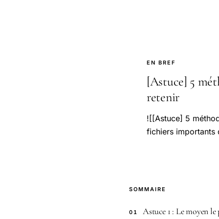
EN BREF
[Astuce] 5 méth
retenir
![[Astuce] 5 méthod
fichiers importants
SOMMAIRE
Astuce 1 : Le moyen le 
01