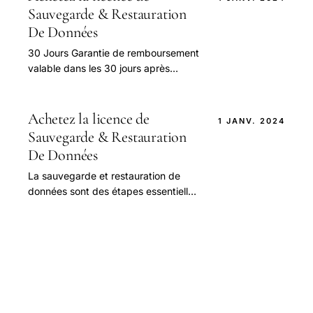
Sauvegarde & Restauration
De Données
30 Jours Garantie de remboursement
valable dans les 30 jours après
l’achat 24 Heures Services gratuits
avec une réponse dans les 24 heures
après.
Achetez la licence de
1 JANV. 2024
Sauvegarde & Restauration
De Données
La sauvegarde et restauration de
données sont des étapes essentielles
pour toute entreprise ou particulier
souhaitant protéger ses informations
sensibles.