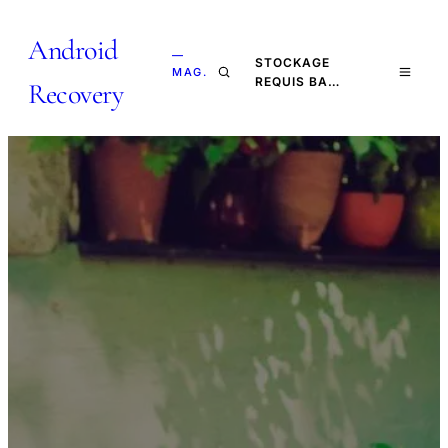
Android
—
STOCKAGE
MAG.
REQUIS BA…
Recovery