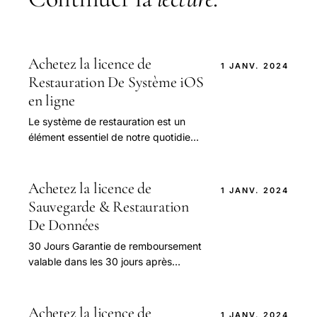
Achetez la licence de
1 JANV. 2024
Restauration De Système iOS
en ligne
Le système de restauration est un
élément essentiel de notre quotidien,
notamment dans les zones urbaines
où la restauration système offre une
solution.
Achetez la licence de
1 JANV. 2024
Sauvegarde & Restauration
De Données
30 Jours Garantie de remboursement
valable dans les 30 jours après
l’achat 24 Heures Services gratuits
avec une réponse dans les 24 heures
après.
Achetez la licence de
1 JANV. 2024