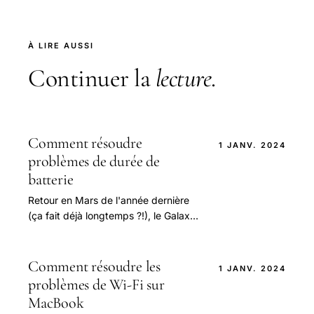
À LIRE AUSSI
Continuer la
lecture
.
Comment résoudre
1 JANV. 2024
problèmes de durée de
batterie
Retour en Mars de l'année dernière
(ça fait déjà longtemps ?!), le Galaxy
S7 et le Galaxy S7 edge ont gagné
des commentaires positifs et
beaucoup.
Comment résoudre les
1 JANV. 2024
problèmes de Wi-Fi sur
MacBook