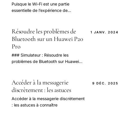
Puisque le Wi-Fi est une partie
essentielle de l’expérience de
MacBook d’aujourd’hui, les
problèmes de connexion sont sérieux.
Résoudre les problèmes de
1 JANV. 2024
Bluetooth sur un Huawei P20
Pro
### Simulateur : Résoudre les
problèmes de Bluetooth sur Huawei
P20 Pro Répondez aux questions
suivantes pour diagnostiquer et
résoudre les problèmes.
Accéder à la messagerie
9 DÉC. 2025
discrètement : les astuces
Accéder à la messagerie discrètement
: les astuces à connaître