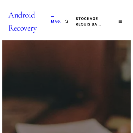
Android
—
STOCKAGE
MAG.
REQUIS BA…
Recovery